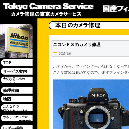
ニコンＦ３のカメラ修理
2025/1/6
TOP
ボディから、ファインダーが取れなくなって
サービス案内
こんな故障は初めてなので、まずファインダ
大切な思い出の
カメラ
修理依頼
地図
こんな所で
紹介されています
やさしいカメラの
修理教室
レザー張替