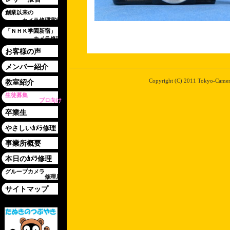
創業以来の
カメラ修理実績
「ＮＨＫ学園新宿」
カメラ修理
お客様の声
メンバー紹介
Copyright (C) 2011 Tokyo-Camera-
教室紹介
生徒募集
プロ向け
卒業生
やさしいｶﾒﾗ修理
事業所概要
本日のｶﾒﾗ修理
グループカメラ
修理店
サイトマップ