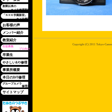
創業以来の
カメラ修理実績
「ＮＨＫ学園新宿」
カメラ修理
お客様の声
メンバー紹介
教室紹介
Copyright (C) 2011 Tokyo-Camera-
生徒募集
プロ向け
卒業生
やさしいｶﾒﾗ修理
事業所概要
本日のｶﾒﾗ修理
グループカメラ
修理店
サイトマップ