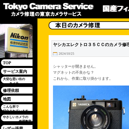
ヤシカエレクトロ３５ＣＣのカメラ修
2024/10/25
TOP
シャッターが開きません。
サービス案内
マグネットの不良かな？
これから、作業に取り掛かります。
大切な思い出の
カメラ
修理依頼
地図
こんな所で
紹介されています
やさしいカメラの
修理教室
レザー張替