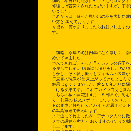
前略、本日13時過ぎにヤマト宅配コレク
修理には苦労をされたと思いますが、丁寧
いました。
これからは、蘇った思い出の品を大切に愛
い方と 考えております。
今後も、何かありましたらお願いしますの
す。
前略、今年の冬は例年になく厳しく、南
めいてきました。
本来であれば、もっと早くカメラの調子を
を崩してしまい 結局試し撮りをしたのが
しかし、その試し撮りもフィルムの装着が
二度目の現像が 出来上がってきたところ
結果はｇｏｏｄでした。約２５年ぶりに蘇
上げる次第です。 これでカメラ自身も喜
こちらの桜の開花は４月１５日頃で、町を
り、花見の 観光スポットになっておりま
Ｒの電車と桜を組み合わ せた絶景ポイン
の写真家達で賑わいます。
よそ道にそれましたが、アナログ人間に徹
メラの調達を考えて おりますので、その
し上げます。