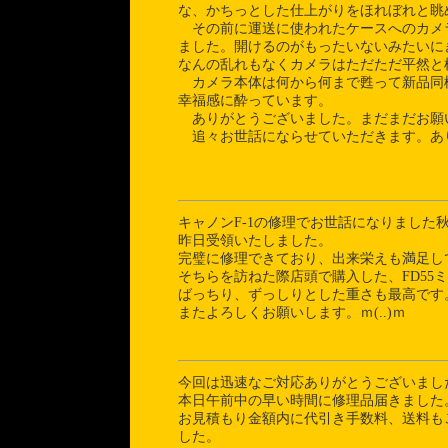
な、かちっとした仕上がりをほれぼれと眺
その前に運送に使われたケースへのカメ
ました。開けるのがもったいないみたいに
なんの乱れもなくカメラはただただ平然と
カメラ本体は何から何まで甦って新品同
幸福感に酔っています。
ありがとうございました。まだまだお願
追々お世話にならせていただきます
キャノンF-1の修理でお世話になりました
昨日受領いたしました。
完璧に修理できており、出来栄えも満足し
そちらを訪ねた際店頭で購入した、FD55ミリ1
ばっちり、ずっしりとした重さも最高です
またよろしくお願いします。ｍ(..)ｍ
今回は迅速なご対応ありがとうございまし
本日午前中の早い時間に修理品届きました
お見積もり金額内に代引き手数料、送料も
した。