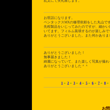
乱文にて失礼致します
お世話になります。
ペンタックスMXの修理依頼をした丸山で
先程製品をいじってみたのですが、細かい
いてます。フィルム装填するのが楽しみで
ありがとうございました。また何かありま
ありがとうございました！
無事届きました！
綺麗になっていて、また楽しく写真が撮れ
ありがとうございました＾＾
1
－
2
－
3
－
4
－
5
－
6
－
7
－
8
－
お問