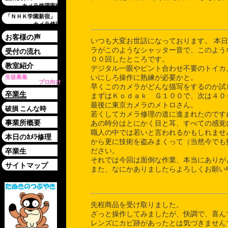
カメラ修理実績
「ＮＨＫ学園新宿」
カメラ修理
お客様の声
いつも大変お世話になっております。 本
ラがこのようなシャッター音で、このよう
受付の流れ
００回したところです。
教室紹介
デジタル一眼やピント合わせ不要のトイカ
生徒募集
いにしろ操作に熟練が必要かと。
プロ向け
早くこのカメラがどんな描写をするのか試
卒業生
まずはＫｏｄａｋ Ｇ１００で、次は４０
最後に東京カメラのメトロさん。
破損 こんな時
若くしてカメラ修理の道に進まれたのです
事業所概要
あの時分はとにかく目と耳、すべての感覚
職人の中では若いと言われるかもしれませ
本日のｶﾒﾗ修理
から更に技術を盗みまくって（当然今でも
ださい。
卒業生
それでは今回は面倒な作業、本当にありが
サイトマップ
また、なにかありましたらよろしくお願い
先程商品を受け取りました。
ざっと操作してみましたが、快調で、喜ん
レンズにカビ跡があったとは気づきません