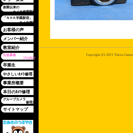
創業以来の
カメラ修理実績
「ＮＨＫ学園新宿」
カメラ修理
お客様の声
メンバー紹介
教室紹介
Copyright (C) 2011 Tokyo-Camera-
生徒募集
プロ向け
卒業生
やさしいｶﾒﾗ修理
事業所概要
本日のｶﾒﾗ修理
グループカメラ
修理店
サイトマップ