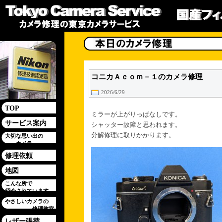
コニカＡｃｏｍ－１のカメラ修理
2026/6/29
TOP
ミラーが上がりっぱなしです。
サービス案内
シャッター故障と思われます。
分解修理に取りかかります。
大切な思い出の
カメラ
修理依頼
地図
こんな所で
紹介されています
やさしいカメラの
修理教室
レザー張替