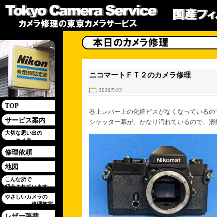
ニコマートＦＴ２のカメラ修理
2026/5/22
TOP
巻上レバー上の化粧ビスがなくなっているの
サービス案内
シャッター幕が、かなり汚れているので、清
大切な思い出の
カメラ
修理依頼
地図
こんな所で
紹介されています
やさしいカメラの
修理教室
レザー張替