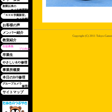
創業以来の
カメラ修理実績
「ＮＨＫ学園新宿」
カメラ修理
お客様の声
メンバー紹介
Copyright (C) 2011 Tokyo-Camera-
教室紹介
生徒募集
プロ向け
卒業生
やさしいｶﾒﾗ修理
事業所概要
本日のｶﾒﾗ修理
グループカメラ
修理店
サイトマップ