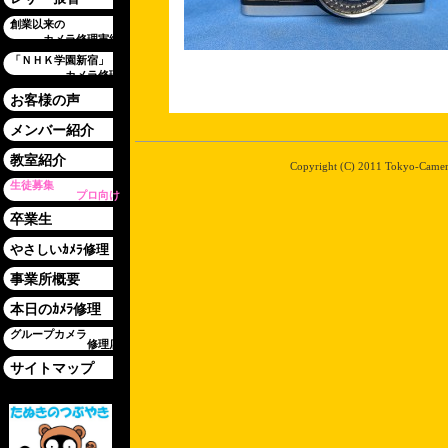
創業以来の
カメラ修理実績
「ＮＨＫ学園新宿」
カメラ修理
お客様の声
メンバー紹介
教室紹介
Copyright (C) 2011 Tokyo-Camera-
生徒募集
プロ向け
卒業生
やさしいｶﾒﾗ修理
事業所概要
本日のｶﾒﾗ修理
グループカメラ
修理店
サイトマップ