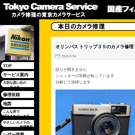
オリンパス トリップ３５のカメラ修理
2026/5/14
TOP
絞りが開きません
サービス案内
シャッターの羽根が粘っています
分解して清掃します
大切な思い出の
カメラ
修理依頼
地図
こんな所で
紹介されています
やさしいカメラの
修理教室
レザー張替