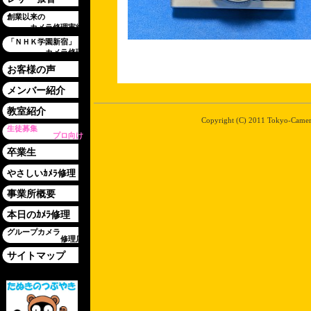
創業以来の
カメラ修理実績
「ＮＨＫ学園新宿」
カメラ修理
お客様の声
メンバー紹介
教室紹介
Copyright (C) 2011 Tokyo-Camera-
生徒募集
プロ向け
卒業生
やさしいｶﾒﾗ修理
事業所概要
本日のｶﾒﾗ修理
グループカメラ
修理店
サイトマップ