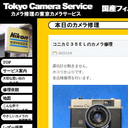
コニカＣ３５ＥＬのカメラ修理
2025/12/9
TOP
露出計が動きません。
サービス案内
ホコリかぶりです。
全点検修理を行います。
大切な思い出の
カメラ
修理依頼
地図
こんな所で
紹介されています
やさしいカメラの
修理教室
レザー張替