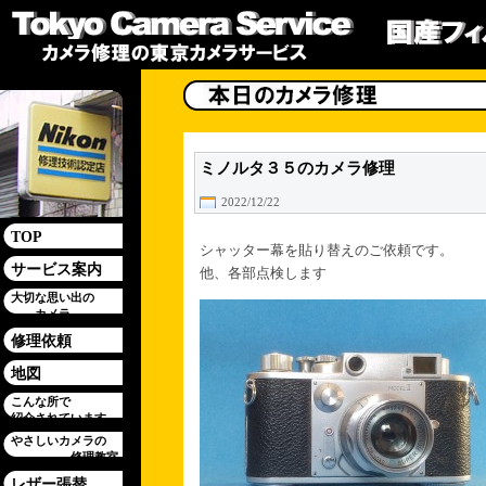
ミノルタ３５のカメラ修理
2022/12/22
TOP
シャッター幕を貼り替えのご依頼です。
サービス案内
他、各部点検します
大切な思い出の
カメラ
修理依頼
地図
こんな所で
紹介されています
やさしいカメラの
修理教室
レザー張替