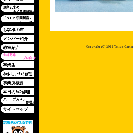
創業以来の
カメラ修理実績
「ＮＨＫ学園新宿」
カメラ修理
お客様の声
メンバー紹介
Copyright (C) 2011 Tokyo-Camera-
教室紹介
生徒募集
プロ向け
卒業生
やさしいｶﾒﾗ修理
事業所概要
本日のｶﾒﾗ修理
グループカメラ
修理店
サイトマップ