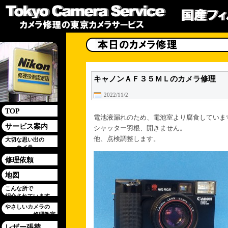
キャノンＡＦ３５ＭＬのカメラ修理
2022/11/2
TOP
電池液漏れのため、電池室より腐食していま
サービス案内
シャッター羽根、開きません。
他、点検調整します。
大切な思い出の
カメラ
修理依頼
地図
こんな所で
紹介されています
やさしいカメラの
修理教室
レザー張替