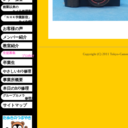
創業以来の
カメラ修理実績
「ＮＨＫ学園新宿」
カメラ修理
お客様の声
メンバー紹介
教室紹介
生徒募集
Copyright (C) 2011 Tokyo-Camera-
プロ向け
卒業生
やさしいｶﾒﾗ修理
事業所概要
本日のｶﾒﾗ修理
グループカメラ
修理店
サイトマップ