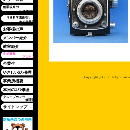
創業以来の
カメラ修理実績
「ＮＨＫ学園新宿」
カメラ修理
お客様の声
メンバー紹介
教室紹介
生徒募集
プロ向け
卒業生
やさしいｶﾒﾗ修理
Copyright (C) 2011 Tokyo-Camera-
事業所概要
本日のｶﾒﾗ修理
グループカメラ
修理店
サイトマップ