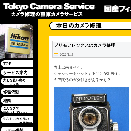
プリモフレックスのカメラ修理
2022/2/18
TOP
巻上出来ません。
サービス案内
シャッターをセットすることが出来ず。
ギア関係のガタ付きがあるかも？
大切な思い出の
カメラ
修理依頼
地図
こんな所で
紹介されています
やさしいカメラの
修理教室
レザー張替