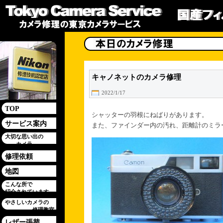
キャノネットのカメラ修理
2022/1/17
TOP
シャッターの羽根にねばりがあります。
サービス案内
また、ファインダー内の汚れ、距離計のミラ
大切な思い出の
カメラ
修理依頼
地図
こんな所で
紹介されています
やさしいカメラの
修理教室
レザー張替