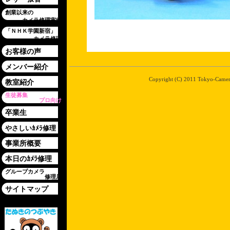
創業以来の
カメラ修理実績
「ＮＨＫ学園新宿」
カメラ修理
お客様の声
メンバー紹介
Copyright (C) 2011 Tokyo-Camera-
教室紹介
生徒募集
プロ向け
卒業生
やさしいｶﾒﾗ修理
事業所概要
本日のｶﾒﾗ修理
グループカメラ
修理店
サイトマップ