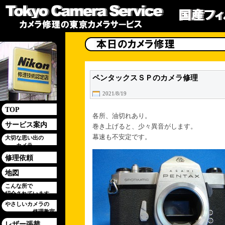
ペンタックスＳＰのカメラ修理
2021/8/19
TOP
各所、油切れあり。
サービス案内
巻き上げると、少々異音がします。
幕速も不安定です。
大切な思い出の
カメラ
修理依頼
地図
こんな所で
紹介されています
やさしいカメラの
修理教室
レザー張替