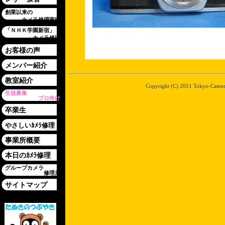
創業以来の
カメラ修理実績
「ＮＨＫ学園新宿」
カメラ修理
お客様の声
メンバー紹介
教室紹介
Copyright (C) 2011 Tokyo-Camera-
生徒募集
プロ向け
卒業生
やさしいｶﾒﾗ修理
事業所概要
本日のｶﾒﾗ修理
グループカメラ
修理店
サイトマップ