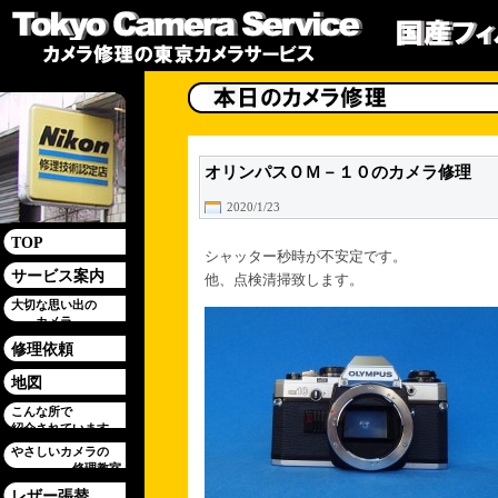
オリンパスＯＭ－１０のカメラ修理
2020/1/23
TOP
シャッター秒時が不安定です。
サービス案内
他、点検清掃致します。
大切な思い出の
カメラ
修理依頼
地図
こんな所で
紹介されています
やさしいカメラの
修理教室
レザー張替