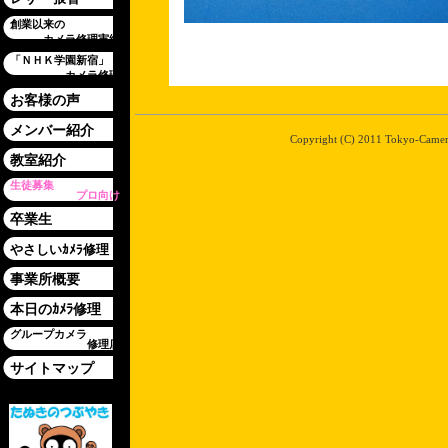
創業以来の
カメラ修理実績
「ＮＨＫ学園新宿」
カメラ修理
お客様の声
メンバー紹介
Copyright (C) 2011 Tokyo-Camera-
教室紹介
生徒募集
プロ向け
卒業生
やさしいｶﾒﾗ修理
事業所概要
本日のｶﾒﾗ修理
グループカメラ
修理店
サイトマップ