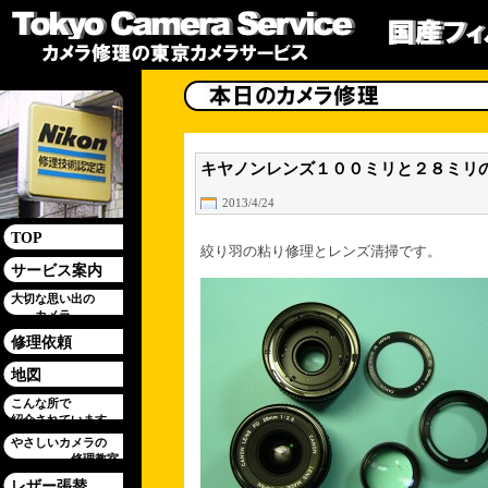
キヤノンレンズ１００ミリと２８ミリ
2013/4/24
TOP
絞り羽の粘り修理とレンズ清掃です。
サービス案内
大切な思い出の
カメラ
修理依頼
地図
こんな所で
紹介されています
やさしいカメラの
修理教室
レザー張替