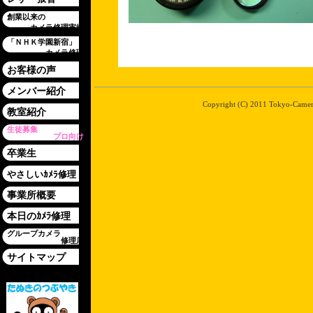
創業以来の
カメラ修理実績
「ＮＨＫ学園新宿」
カメラ修理
お客様の声
メンバー紹介
Copyright (C) 2011 Tokyo-Camera-
教室紹介
生徒募集
プロ向け
卒業生
やさしいｶﾒﾗ修理
事業所概要
本日のｶﾒﾗ修理
グループカメラ
修理店
サイトマップ